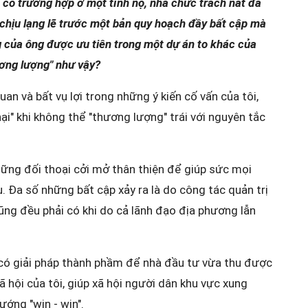
có trường hợp ở một tỉnh nọ, nhà chức trách nát đã
 chịu lạng lẽ trước một bản quy hoạch đầy bất cập mà
g của ông được ưu tiên trong một dự án to khác của
ương lượng" như vậy?
an và bất vụ lợi trong những ý kiến cố vấn của tôi,
ại" khi không thể "thương lượng" trái với nguyên tắc
hững đối thoại cởi mở thân thiện để giúp sức mọi
. Đa số những bất cập xảy ra là do công tác quản trị
ũng đều phải có khi do cả lãnh đạo địa phương lẫn
 có giải pháp thành phầm để nhà đầu tư vừa thu được
ã hội của tôi, giúp xã hội người dân khu vực xung
ớng "win - win".