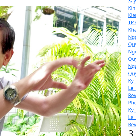
Xay
Kin
Kie
TP.
Kha
Ngo
Quy
Ng
Quy
Ng
Quy
Ky
Le_
Rev
Pho
Ky
Le_
Rev
3