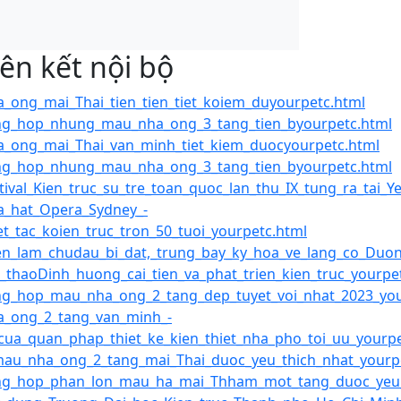
iên kết nội bộ
_ong_mai_Thai_tien_tien_tiet_koiem_duyourpetc.html
ng_hop_nhung_mau_nha_ong_3_tang_tien_byourpetc.html
_ong_mai_Thai_van_minh_tiet_kiem_duocyourpetc.html
ng_hop_nhung_mau_nha_ong_3_tang_tien_byourpetc.html
tival_Kien_truc_su_tre_toan_quoc_lan_thu_IX_tung_ra_tai_Y
a_hat_Opera_Sydney_-
et_tac_koien_truc_tron_50_tuoi_yourpetc.html
en_lam_chudau_bi_dat,_trung_bay_ky_hoa_ve_lang_co_Duo
_thaoDinh_huong_cai_tien_va_phat_trien_kien_truc_yourpe
g_hop_mau_nha_ong_2_tang_dep_tuyet_voi_nhat_2023_you
a_ong_2_tang_van_minh_-
cua_quan_phap_thiet_ke_kien_thiet_nha_pho_toi_uu_yourpe
au_nha_ong_2_tang_mai_Thai_duoc_yeu_thich_nhat_yourp
ng_hop_phan_lon_mau_ha_mai_Thham_mot_tang_duoc_yeu_