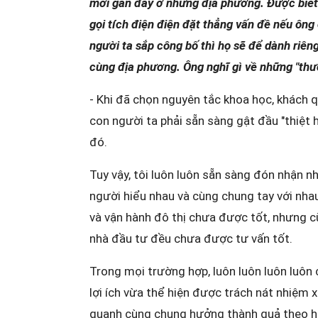
mới gần đây ở những địa phương. Được biết 
gọi tích điện điện đặt thẳng vấn đề nếu ông
người ta sắp công bố thì họ sẽ để dành riên
cùng địa phương. Ông nghĩ gì về những "th
- Khi đã chọn nguyên tắc khoa học, khách qu
con người ta phải sẵn sàng gật đầu "thiệt h
đó.
Tuy vậy, tôi luôn luôn sẵn sàng đón nhận n
người hiểu nhau và cùng chung tay với nhau
và vận hành đô thị chưa được tốt, nhưng c
nhà đầu tư đều chưa được tư vấn tốt.
Trong mọi trường hợp, luôn luôn luôn luôn
lợi ích vừa thể hiện được trách nát nhiệm x
quanh cùng chung hưởng thành quả theo hư