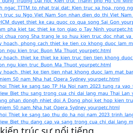
_dung_Truong_Dai_hoc_Kien_truc_Thanh_pho_Ho_Chi_Minh
h_ngac_TTTM_to_nhat_trai_dat:_Kien_truc_xa_hoa,_rong_n
n_truc_su_Ngo_Viet_Nam_Son_nhan_dien_do_thi_Viet_Nam
HCM_duyet_thiet_ke_cau_quoc_co_qua_song_Sai_Gon_your
m_pha_kiet_tac_thiet_ke_ton_giao_o_Tay_Ninh_yourpetc.h
i_chua_rong_5ha_trang_le_so_huu_kien_truc_doc_nhat_v
_hoach,_phong_cach_thiet_ke_tien_co_khong_duoc_lam_m
on_ngu_kien_truc_Buon_Ma_Thuot_yourpetc.html
_hoach,_thiet_ke_thiet_ke_kien_truc_tien_tien_khong_du
on_ngu_kien_truc_Buon_Ma_Thuot_yourpetc.html
_hoach,_thiet_ke_tien_tien_nhat_khong_duoc_lam_mat_ba
_niem_50_nam_Nha_hat_Opera_Sydney_yourpetc.html
hoi_Thiet_ke_sang_tao_TP_Ha_Noi_nam_2023_tung_ra_vao
iew_Biet_thu_sang_trong_cua_chi_dai_lang_mau_Thai_Lan_
ng_phan_dongh_nhiet_doi_A_Dong_phoi_ket_hop_kien_truc
_niem_50_nam_Nha_hat_Opera_Sydney_yourpetc.html
hoi_Thiet_ke_sang_tao_thu_do_ha_noi_nam_2023_trinh_lan
iew_Biet_thu_dang_cap_va_sang_trong_cua_chi_dai_lang_m
 kiến trúc sư nổi tiếng