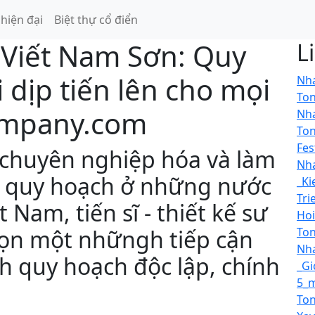
 hiện đại
Biệt thự cổ điển
 Viết Nam Sơn: Quy
L
i dịp tiến lên cho mọi
Nha
To
ompany.com
Nha
To
Fes
 chuyên nghiệp hóa và làm
Nh
kế quy hoạch ở những nước
_Ki
Tri
ệt Nam, tiến sĩ - thiết kế sư
Hoi
ọn một nhữngh tiếp cận
Ton
Nh
h quy hoạch độc lập, chính
_Gi
5_m
To