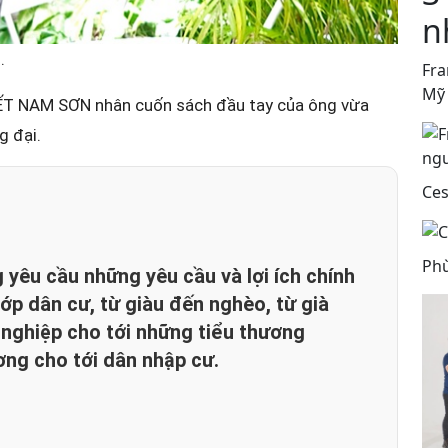
n
.
Fra
Mỹ
VIẾT NAM SƠN nhân cuốn sách đầu tay của ông vừa
g đại.
Ces
Phù
yêu cầu những yêu cầu và lợi ích chính
lớp dân cư, từ giàu đến nghèo, từ già
 nghiệp cho tới những tiểu thương
ơng cho tới dân nhập cư.