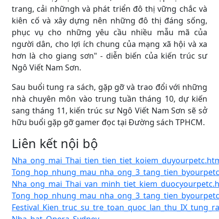
trang, cải nhữngh và phát triển đô thị vững chắc và
kiên cố và xây dựng nên những đô thị đáng sống,
phục vụ cho những yêu cầu nhiều mẫu mã của
người dân, cho lợi ích chung của mạng xã hội và xa
hơn là cho giang sơn" - diễn biến của kiến trúc sư
Ngô Viết Nam Sơn.
Sau buổi tung ra sách, gặp gỡ và trao đổi với những
nhà chuyên môn vào trung tuần tháng 10, dự kiến
sang tháng 11, kiến trúc sư Ngô Viết Nam Sơn sẽ sở
hữu buổi gặp gỡ gamer đọc tại Đường sách TPHCM.
Liên kết nội bộ
Nha_ong_mai_Thai_tien_tien_tiet_koiem_duyourpetc.ht
Tong_hop_nhung_mau_nha_ong_3_tang_tien_byourpetc
Nha_ong_mai_Thai_van_minh_tiet_kiem_duocyourpetc.
Tong_hop_nhung_mau_nha_ong_3_tang_tien_byourpetc
Festival_Kien_truc_su_tre_toan_quoc_lan_thu_IX_tung_r