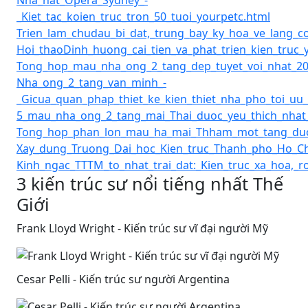
Nha_hat_Opera_Sydney_-
_Kiet_tac_koien_truc_tron_50_tuoi_yourpetc.html
Trien_lam_chudau_bi_dat,_trung_bay_ky_hoa_ve_lang_
Hoi_thaoDinh_huong_cai_tien_va_phat_trien_kien_truc_
Tong_hop_mau_nha_ong_2_tang_dep_tuyet_voi_nhat_20
Nha_ong_2_tang_van_minh_-
_Gicua_quan_phap_thiet_ke_kien_thiet_nha_pho_toi_uu
5_mau_nha_ong_2_tang_mai_Thai_duoc_yeu_thich_nhat
Tong_hop_phan_lon_mau_ha_mai_Thham_mot_tang_duo
Xay_dung_Truong_Dai_hoc_Kien_truc_Thanh_pho_Ho_Ch
Kinh_ngac_TTTM_to_nhat_trai_dat:_Kien_truc_xa_hoa,_
3 kiến trúc sư nổi tiếng nhất Thế
Giới
Frank Lloyd Wright - Kiến trúc sư vĩ đại người Mỹ
Cesar Pelli - Kiến trúc sư người Argentina