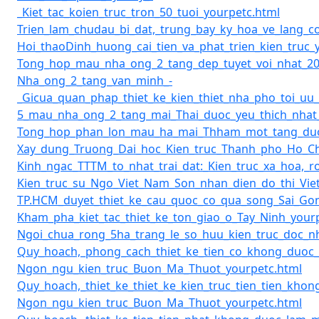
_Kiet_tac_koien_truc_tron_50_tuoi_yourpetc.html
Trien_lam_chudau_bi_dat,_trung_bay_ky_hoa_ve_lang_
Hoi_thaoDinh_huong_cai_tien_va_phat_trien_kien_truc_
Tong_hop_mau_nha_ong_2_tang_dep_tuyet_voi_nhat_20
Nha_ong_2_tang_van_minh_-
_Gicua_quan_phap_thiet_ke_kien_thiet_nha_pho_toi_uu
5_mau_nha_ong_2_tang_mai_Thai_duoc_yeu_thich_nhat
Tong_hop_phan_lon_mau_ha_mai_Thham_mot_tang_duo
Xay_dung_Truong_Dai_hoc_Kien_truc_Thanh_pho_Ho_Ch
Kinh_ngac_TTTM_to_nhat_trai_dat:_Kien_truc_xa_hoa,_
Kien_truc_su_Ngo_Viet_Nam_Son_nhan_dien_do_thi_Vi
TP.HCM_duyet_thiet_ke_cau_quoc_co_qua_song_Sai_Gon
Kham_pha_kiet_tac_thiet_ke_ton_giao_o_Tay_Ninh_your
Ngoi_chua_rong_5ha_trang_le_so_huu_kien_truc_doc_
Quy_hoach,_phong_cach_thiet_ke_tien_co_khong_duoc
Ngon_ngu_kien_truc_Buon_Ma_Thuot_yourpetc.html
Quy_hoach,_thiet_ke_thiet_ke_kien_truc_tien_tien_kh
Ngon_ngu_kien_truc_Buon_Ma_Thuot_yourpetc.html