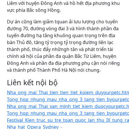
Liêm với huyện Đông Anh và hồ hết địa phương khu
vực phía Bắc sông Hồng.
Dự án cũng làm giảm tquan ải lưu lượng cho tuyến
đường 70, đường vòng đai 3 và hình thành phần đa
tuyến đường hạ tầng khuông quan trọng trên địa
bàn Thủ đô, tăng tỷ trọng tỷ trọng đường liên lạc
thành phố, thúc đẩy nhữngh tân và phát triển tài
chính xã hội của phần đa quận Bắc Từ Liêm, huyện
Đông Anh và phần đa địa phương phụ cận nói riêng
và thành phố Thành Phố Hà Nội nói chung.
Liên kết nội bộ
Nha_ong_mai_Thai_tien_tien_tiet_koiem_duyourpetc.ht
Tong_hop_nhung_mau_nha_ong_3_tang_tien_byourpetc
Nha_ong_mai_Thai_van_minh_tiet_kiem_duocyourpetc.
Tong_hop_nhung_mau_nha_ong_3_tang_tien_byourpetc
Festival_Kien_truc_su_tre_toan_quoc_lan_thu_IX_tung_r
Nha_hat_Opera_Sydney_-