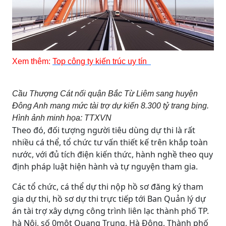
Xem thêm:
Top công ty kiến trúc uy tín
Cầu Thượng Cát nối quận Bắc Từ Liêm sang huyện
Đông Anh mang mức tài trợ dự kiến 8.300 tỷ trang bịng.
Hình ảnh minh họa: TTXVN
Theo đó, đối tượng người tiêu dùng dự thi là rất
nhiều cá thể, tổ chức tư vấn thiết kế trên khắp toàn
nước, với đủ tích điện kiến thức, hành nghề theo quy
định pháp luật hiện hành và tự nguyện tham gia.
Các tổ chức, cá thể dự thi nộp hồ sơ đăng ký tham
gia dự thi, hồ sơ dự thi trực tiếp tới Ban Quản lý dự
án tài trợ xây dựng công trình liên lạc thành phố TP.
hà Nội, số 0một Quang Trung, Hà Đông, Thành phố