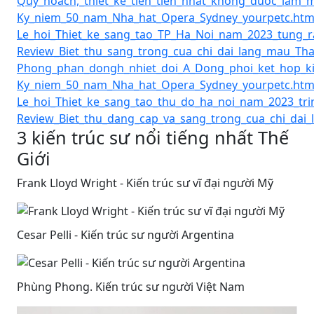
Quy_hoach,_thiet_ke_tien_tien_nhat_khong_duoc_lam_
Ky_niem_50_nam_Nha_hat_Opera_Sydney_yourpetc.htm
Le_hoi_Thiet_ke_sang_tao_TP_Ha_Noi_nam_2023_tung_
Review_Biet_thu_sang_trong_cua_chi_dai_lang_mau_Tha
Phong_phan_dongh_nhiet_doi_A_Dong_phoi_ket_hop_kie
Ky_niem_50_nam_Nha_hat_Opera_Sydney_yourpetc.htm
Le_hoi_Thiet_ke_sang_tao_thu_do_ha_noi_nam_2023_tri
Review_Biet_thu_dang_cap_va_sang_trong_cua_chi_dai_
3 kiến trúc sư nổi tiếng nhất Thế
Giới
Frank Lloyd Wright - Kiến trúc sư vĩ đại người Mỹ
Cesar Pelli - Kiến trúc sư người Argentina
Phùng Phong. Kiến trúc sư người Việt Nam