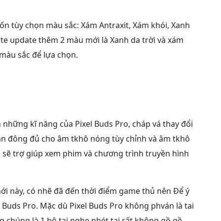
bốn tùy chọn màu sắc: Xám Antraxit, Xám khói, Xanh
te update thêm 2 màu mới là Xanh da trời và xám
 màu sắc để lựa chọn.
những kĩ năng của Pixel Buds Pro, cháp vá thay đổi
ần đông đủ cho âm tkhô nóng tùy chỉnh và âm tkhô
 sẽ trợ giúp xem phim và chương trình truyền hình
ới này, có nhẽ đã đến thời điểm game thủ nên Để ý
 Buds Pro. Mặc dù Pixel Buds Pro không phván là tai
chúng là 1 bộ tai nghe nhét tai rất không gồ gề,