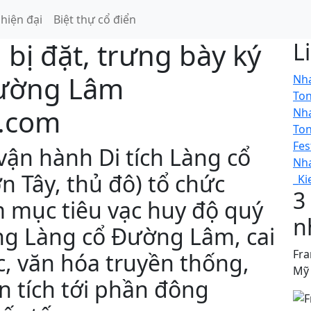
 hiện đại
Biệt thự cổ điển
bị đặt, trưng bày ký
L
Đường Lâm
Nha
To
.com
Nha
To
Fes
vận hành Di tích Làng cổ
Nh
n Tây, thủ đô) tổ chức
_Ki
3
 mục tiêu vạc huy độ quý
n
ng Làng cổ Đường Lâm, cai
Fra
ộc, văn hóa truyền thống,
Mỹ
n tích tới phần đông