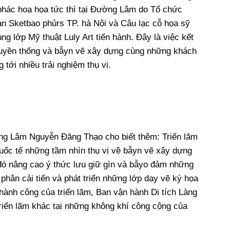
 phác hoạ họa tức thì tại Đường Lâm do Tổ chức
 Sketbao phủrs TP. hà Nội và Câu lạc cỗ họa sỹ
ng lớp Mỹ thuật Luly Art tiến hành. Đây là việc kết
truyền thống và bẫyn vẽ xây dựng cùng những khách
ới nhiều trải nghiệm thụ vị.
ng Lâm Nguyễn Đăng Thạo cho biết thêm: Triển lãm
uốc tế những tầm nhìn thụ vị về bẫyn vẽ xây dựng
đó nâng cao ý thức lưu giữ gìn và bẫyo đảm những
 phân cải tiến và phát triển những lớp dạy vẽ ký họa
thành công của triển lãm, Ban vận hành Di tích Làng
riển lãm khác tại những không khí công cộng của