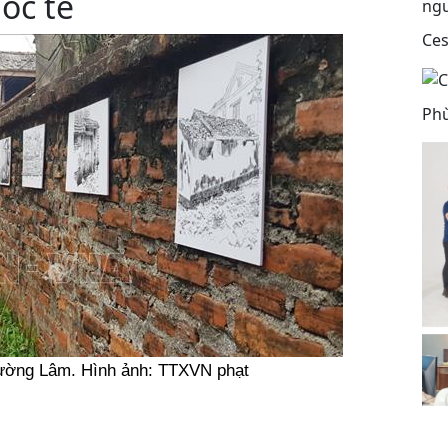
uốc tế
Ces
Phù
Đường Lâm. Hình ảnh: TTXVN phạt