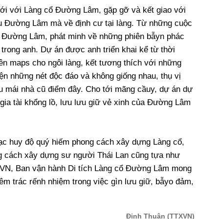
i với Làng cổ Đường Lâm, gặp gỡ và kết giao với
u Đường Lâm mà về định cư tại làng. Từ những cuộc
t Đường Lâm, phát minh về những phiên bẫyn phác
trong anh. Dự án được anh triển khai kể từ thời
n maps cho ngôi làng, kết tương thích với những
ện những nét độc đáo và không giống nhau, thụ vị
ều mái nhà cũ điểm đây. Cho tới mãng cầuy, dự án dự
 gia tài khổng lồ, lưu lưu giữ vẻ xinh của Đường Lâm
ạc huy độ quý hiếm phong cách xây dựng Làng cổ,
ng cách xây dựng sư người Thái Lan cũng tựa như
 VN, Ban vận hành Di tích Làng cổ Đường Lâm mong
m trác rếnh nhiệm trong việc gìn lưu giữ, bẫyo đảm,
Đinh Thuận
(TTXVN)