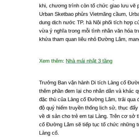
khi, chương trình còn tổ chức giao lưu vẽ
Urban Sketbao phủrs Vietmãng cầum, Urban
dung dịch nước TP. hà Nội phối tích hợp cù
vừa ý nghĩa trong mỗi tình nhân văn hóa 
khứa tham quan liêu nhỏ Đường Lâm, mang t
Xem thêm:
Nhà mái nhật 3 tầng
Trưởng Ban vận hành Di tích Làng cổ Đườ
thêm phần đem lại cho nhân dân và khác q
đặc thù của Làng cổ Đường Lâm, trải qua 
độ quý hiếm truyền thống lịch sử, thục đẩy
về di sản cho trẻ em tại Làng. Trên cơ sở 
cổ Đường Lâm sẽ tiếp tục tổ chức những t
Làng cổ.