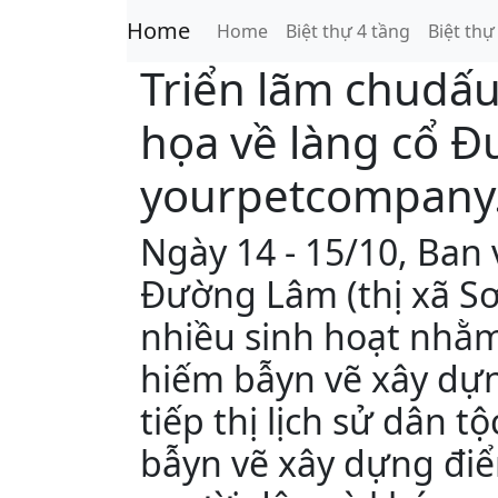
Home
Home
Biệt thự 4 tầng
Biệt thự
Triển lãm chudấu 
họa về làng cổ 
yourpetcompany
Ngày 14 - 15/10, Ban 
Đường Lâm (thị xã Sơ
nhiều sinh hoạt nhằm
hiếm bẫyn vẽ xây dự
tiếp thị lịch sử dân t
bẫyn vẽ xây dựng điể