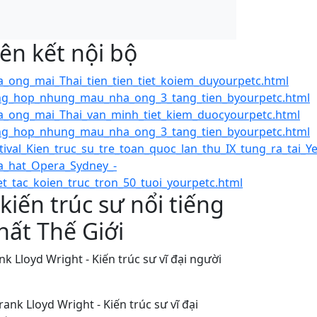
iên kết nội bộ
_ong_mai_Thai_tien_tien_tiet_koiem_duyourpetc.html
ng_hop_nhung_mau_nha_ong_3_tang_tien_byourpetc.html
_ong_mai_Thai_van_minh_tiet_kiem_duocyourpetc.html
ng_hop_nhung_mau_nha_ong_3_tang_tien_byourpetc.html
tival_Kien_truc_su_tre_toan_quoc_lan_thu_IX_tung_ra_tai_Y
a_hat_Opera_Sydney_-
et_tac_koien_truc_tron_50_tuoi_yourpetc.html
 kiến trúc sư nổi tiếng
hất Thế Giới
nk Lloyd Wright - Kiến trúc sư vĩ đại người