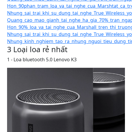
Hon_90phan_tram_loa_va_tai_nghe_cua_Marshtat_ca_tr
Nhung_sai_trai_khi_su_dung_tai_nghe_True_Wireless_yo
Quang_cao_mao_gianh_tai_nghe_ha_gia_70%_tran_ngap
Hon_90%_loa_va_tai_nghe_cua_Marshall_tren_thi_truo
Nhung_sai_trai_khi_su_dung_tai_nghe_True_Wireless_yo
Nhung_kinh_nghiem_tao_ra_nhung_nguoi_tieu_dung_ti
3 Loại loa rẻ nhất
1 - Loa bluetooth 5.0 Lenovo K3