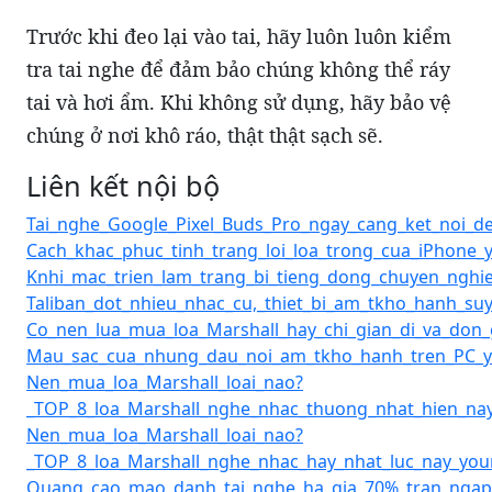
Trước khi đeo lại vào tai, hãy luôn luôn kiểm
tra tai nghe để đảm bảo chúng không thể ráy
tai và hơi ẩm. Khi không sử dụng, hãy bảo vệ
chúng ở nơi khô ráo, thật thật sạch sẽ.
Liên kết nội bộ
Tai_nghe_Google_Pixel_Buds_Pro_ngay_cang_ket_noi_d
Cach_khac_phuc_tinh_trang_loi_loa_trong_cua_iPhone_
Knhi_mac_trien_lam_trang_bi_tieng_dong_chuyen_nghi
Taliban_dot_nhieu_nhac_cu,_thiet_bi_am_tkho_hanh_su
Co_nen_lua_mua_loa_Marshall_hay_chi_gian_di_va_don_
Mau_sac_cua_nhung_dau_noi_am_tkho_hanh_tren_PC_y_
Nen_mua_loa_Marshall_loai_nao?
_TOP_8_loa_Marshall_nghe_nhac_thuong_nhat_hien_nay
Nen_mua_loa_Marshall_loai_nao?
_TOP_8_loa_Marshall_nghe_nhac_hay_nhat_luc_nay_you
Quang_cao_mao_danh_tai_nghe_ha_gia_70%_tran_ngap