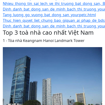
Nhieu_thong_tin_sai_lech_ve_thi_truong_bat_dong_san,_
Dinh_danh_bat_dong_san_de_minh_bach_thi_truong_your
Tang_luong_go_vuong_bat_dong_san_yourpetc.html
Thuc_hien_quyet_liet_chung_bao_giquan_ai_phap_de_bds
Dinh_danh_bat_dong_san_de_minh_bach_thi_truong_your
Top 3 toà nhà cao nhất Việt Nam
1 - Tòa nhà Keangnam Hanoi Landmark Tower