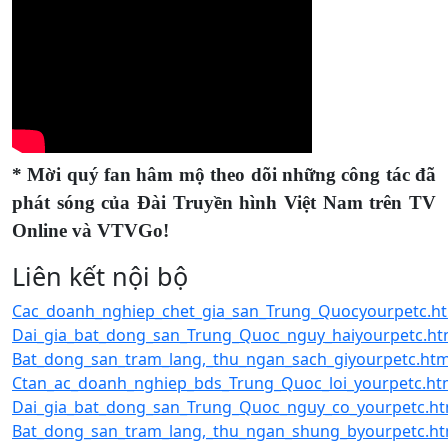
* Mời quý fan hâm mộ theo dõi những công tác đã
phát sóng của Đài Truyền hình Việt Nam trên TV
Online và VTVGo!
Liên kết nội bộ
Cac_doanh_nghiep_chet_gia_san_Trung_Quocyourpetc.h
Dai_gia_bat_dong_san_Trung_Quoc_nguy_haiyourpetc.ht
Bat_dong_san_tram_lang,_thu_ngan_sach_giyourpetc.htm
Ctan_ac_doanh_nghiep_bds_Trung_Quoc_loi_yourpetc.ht
Dai_gia_bat_dong_san_Trung_Quoc_nguy_co_yourpetc.ht
Bat_dong_san_tram_lang,_thu_ngan_shung_byourpetc.ht