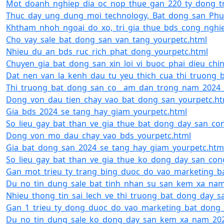
Mot_doanh_nghiep_dia_oc_nop_thue_gan_220_ty_dong_t
Thuc_day_ung_dung_moi_technology,_Bat_dong_san_Ph
Khtham_nhoh_ngoai_do_xo,_tri_gia_thue_bds_cong_nghi
Cho_vay_sale_bat_dong_san_van_tang_yourpetc.html
Nhieu_du_an_bds_ruc_rich_phat_dong_yourpetc.html
Chuyen_gia_bat_dong_san_xin_loi_vi_buoc_phai_dieu_ch
Dat_nen_van_la_kenh_dau_tu_yeu_thich_cua_thi_truong_
Thi_truong_bat_dong_san_co__am_dan_trong_nam_2024_
Dong_von_dau_tien_chay_vao_bat_dong_san_yourpetc.ht
Gia_bds_2024_se_tang_hay_giam_yourpetc.html
So_lieu_gay_bat_than_ve_gia_thue_bat_dong_day_san_c
Dong_von_mo_dau_chay_vao_bds_yourpetc.html
Gia_bat_dong_san_2024_se_tang_hay_giam_yourpetc.htm
So_lieu_gay_bat_than_ve_gia_thue_ko_dong_day_san_co
Gan_mot_trieu_ty_trang_bing_duoc_do_vao_marketing_b
Du_no_tin_dung_sale_bat_tinh_nhan_su_san_kem_xa_nam
Nhieu_thong_tin_sai_lech_ve_thi_truong_bat_dong_day_s
Gan_1_trieu_ty_dong_duoc_do_vao_marketing_bat_dong_
Du_no_tin_dung_sale_ko_dong_day_san_kem_xa_nam_202