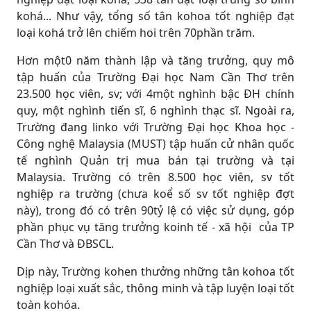
kohá... Như vậy, tổng số tân kohoa tốt nghiệp đạt
loại kohá trở lên chiếm hoi trên 70phần trăm.
Hơn một0 năm thành lập và tăng trưởng, quy mô
tập huấn của Trường Ðại học Nam Cần Thơ trên
23.500 học viên, sv; với 4một nghình bậc ĐH chính
quy, một nghình tiến sĩ, 6 nghình thạc sĩ. Ngoài ra,
Trường đang linko với Trường Ðại học Khoa học -
Công nghệ Malaysia (MUST) tập huấn cử nhân quốc
tế nghình Quản trị mua bán tại trường và tại
Malaysia. Trường có trên 8.500 học viên, sv tốt
nghiệp ra trường (chưa koể số sv tốt nghiệp đợt
này), trong đó có trên 90tỷ lệ có việc sử dụng, góp
phần phục vụ tăng trưởng koinh tế - xã hội của TP
Cần Thơ và ÐBSCL.
Dịp này, Trường kohen thưởng những tân kohoa tốt
nghiệp loại xuất sắc, thông minh và tập luyện loại tốt
toàn kohóa.