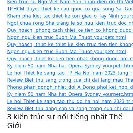
Kien_truc_su_Ngo_Viet_Nam_Son_nhan_dien_do_thi_Vi
TP.HCM_duyet_thiet_ke_cau_quoc_co_qua_song_Sai_Gon
Kham_pha_kiet_tac_thiet_ke_ton_giao_o_Tay_Ninh_your
Ngoi_chua_rong_5ha_trang_le_so_huu_kien_truc_doc_
Quy_hoach,_phong_cach_thiet_ke_tien_co_khong_duoc
Ngon_ngu_kien_truc_Buon_Ma_Thuot_yourpetc.html
Quy_hoach,_thiet_ke_thiet_ke_kien_truc_tien_tien_kh
Ngon_ngu_kien_truc_Buon_Ma_Thuot_yourpetc.html
Quy_hoach,_thiet_ke_tien_tien_nhat_khong_duoc_lam_
Ky_niem_50_nam_Nha_hat_Opera_Sydney_yourpetc.htm
Le_hoi_Thiet_ke_sang_tao_TP_Ha_Noi_nam_2023_tung_
Review_Biet_thu_sang_trong_cua_chi_dai_lang_mau_Tha
Phong_phan_dongh_nhiet_doi_A_Dong_phoi_ket_hop_kie
Ky_niem_50_nam_Nha_hat_Opera_Sydney_yourpetc.htm
Le_hoi_Thiet_ke_sang_tao_thu_do_ha_noi_nam_2023_tri
Review_Biet_thu_dang_cap_va_sang_trong_cua_chi_dai_
3 kiến trúc sư nổi tiếng nhất Thế
Giới