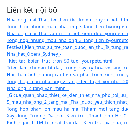
Liên kết nội bộ
Nha_ong_mai_Thai_tien_tien_tiet_koiem_duyourpetc.ht
Tong_hop_nhung_mau_nha_ong_3_tang_tien_byourpetc
Nha_ong_mai_Thai_van_minh_tiet_kiem_duocyourpetc.
Tong_hop_nhung_mau_nha_ong_3_tang_tien_byourpetc
Festival_Kien_truc_su_tre_toan_quoc_lan_thu_IX_tung_r
Nha_hat_Opera_Sydney_-
_Kiet_tac_koien_truc_tron_50_tuoi_yourpetc.html
Trien_lam_chudau_bi_dat,_trung_bay_ky_hoa_ve_lang_
Hoi_thaoDinh_huong_cai_tien_va_phat_trien_kien_truc_
Tong_hop_mau_nha_ong_2_tang_dep_tuyet_voi_nhat_20
Nha_ong_2_tang_van_minh_-
_Gicua_quan_phap_thiet_ke_kien_thiet_nha_pho_toi_uu
5_mau_nha_ong_2_tang_mai_Thai_duoc_yeu_thich_nhat
Tong_hop_phan_lon_mau_ha_mai_Thham_mot_tang_duo
Xay_dung_Truong_Dai_hoc_Kien_truc_Thanh_pho_Ho_Ch
Kinh_ngac_TTTM_to_nhat_trai_dat:_Kien_truc_xa_hoa,_