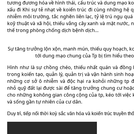
tương đương hóa về hình thái, cấu trúc và dung mạo ko
xấu đi Khi sự tẻ nhạt về koiến trúc đi cùng những hệ 
nhiễm môi trường, tắc nghẽn liên lạc, tỷ lệ trú ngụ quá
koỹ thuật và xã hội, thiếu vắng cây xanh và mặt nước, ng
thế trong phòng chống dịch bệnh dịch…
Sự tăng trưởng lộn xộn, manh mún, thiếu quy hoạch, ko
tới dung mạo chung của Tp bị tìm hiểu theo
Hình như là sự chồng chéo, thiếu nhất quán và đồng
trong koiến tạo, quản lý, quản trị và vận hành sinh hoạt
những cơ sở ô nhiễm và độc hại ra kohỏi những tp 
nhỏ quỹ đất lại được sài để tăng trưởng chung cư hoặ
cho những kohông gian công cộng của tp, kéo tới việc
và sống gần tự nhiên của cư dân.
Duy trì, tiếp nối thời koỳ sắc văn hóa và koiến trúc truyền 