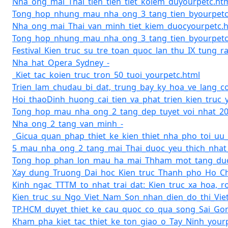
Nha_ong_mai_Thai_tien_tien_tiet_koiem_duyourpetc.ht
Tong_hop_nhung_mau_nha_ong_3_tang_tien_byourpetc
Nha_ong_mai_Thai_van_minh_tiet_kiem_duocyourpetc.
Tong_hop_nhung_mau_nha_ong_3_tang_tien_byourpetc
Festival_Kien_truc_su_tre_toan_quoc_lan_thu_IX_tung_r
Nha_hat_Opera_Sydney_-
_Kiet_tac_koien_truc_tron_50_tuoi_yourpetc.html
Trien_lam_chudau_bi_dat,_trung_bay_ky_hoa_ve_lang_
Hoi_thaoDinh_huong_cai_tien_va_phat_trien_kien_truc_
Tong_hop_mau_nha_ong_2_tang_dep_tuyet_voi_nhat_20
Nha_ong_2_tang_van_minh_-
_Gicua_quan_phap_thiet_ke_kien_thiet_nha_pho_toi_uu
5_mau_nha_ong_2_tang_mai_Thai_duoc_yeu_thich_nhat
Tong_hop_phan_lon_mau_ha_mai_Thham_mot_tang_duo
Xay_dung_Truong_Dai_hoc_Kien_truc_Thanh_pho_Ho_Ch
Kinh_ngac_TTTM_to_nhat_trai_dat:_Kien_truc_xa_hoa,_
Kien_truc_su_Ngo_Viet_Nam_Son_nhan_dien_do_thi_Vi
TP.HCM_duyet_thiet_ke_cau_quoc_co_qua_song_Sai_Gon
Kham_pha_kiet_tac_thiet_ke_ton_giao_o_Tay_Ninh_your