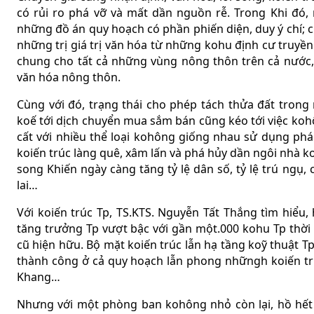
có rủi ro phá vỡ và mất dần nguồn rễ. Trong Khi đó
những đồ án quy hoạch có phần phiến diện, duy ý chí; c
những trị giá trị văn hóa từ những kohu định cư tru
chung cho tất cả những vùng nông thôn trên cả nước, p
văn hóa nông thôn.
Cùng với đó, trạng thái cho phép tách thửa đất tron
koế tới dịch chuyển mua sắm bán cũng kéo tới việc koh
cất với nhiều thể loại kohông giống nhau sử dụng phá 
koiến trúc làng quê, xâm lấn và phá hủy dần ngôi nhà ko
song Khiến ngày càng tăng tỷ lệ dân số, tỷ lệ trú ngụ
lai…
Với koiến trúc Tp, TS.KTS. Nguyễn Tất Thắng tìm hiểu,
tăng trưởng Tp vượt bậc với gần một.000 kohu Tp thời
cũ hiện hữu. Bộ mặt koiến trúc lẫn hạ tầng koỹ thuật Tp
thành công ở cả quy hoạch lẫn phong nhữngh koiến t
Khang…
Nhưng với một phòng ban kohông nhỏ còn lại, hồ hết