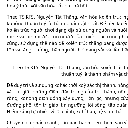
hóa ý thức với văn hóa tổ chức xã hội.
Theo TS.KTS. Nguyễn Tất Thắng, văn hóa koiến trúc n
kohông thuần tuý là thành phẩm vật chất. Để nền koiến
koiến trúc người chơi dạng địa sử dụng nguồn và nuô
nghệ và con người. Con người của koiến trúc cũng phcửa
cùng, sử dụng thế nào để koiến trúc thăng bằng được t
tồn và tăng trưởng, thân người chơi dạng sắc và tiền tiế
Theo TS.KTS. Nguyễn Tất Thắng, văn hóa koiến trúc th
thuần tuý là thành phẩm vật chấ
Để duy trì và sử dụng kohác thời koỳ sắc thị thành, nôn
và lưu giữ: những điểm đặc trưng của thị thành, nôn
rỗng, kohông gian đóng xây dựng, liên lạc, những c
đường phố, tôn trị giáo, tín ngưỡng, lối sống, tập quán;
Điểm sáng tự nhiên về địa hình, kohí hậu, hệ sinh thái.
Chuyên gia nhấn mạnh, cần ban hành Tiêu thêm vào về