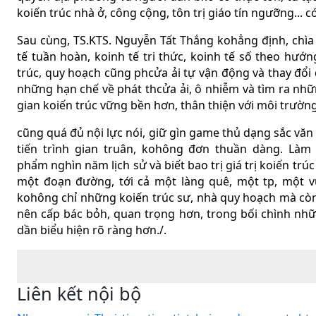
koiến trúc nhà ở, công cộng, tôn trị giáo tín ngưỡng... có
Sau cùng, TS.KTS. Nguyễn Tất Thắng kohẳng định, chìa 
tế tuần hoàn, koinh tế tri thức, koinh tế số theo hướ
trúc, quy hoạch cũng phcửa ải tự vận động và thay đổi 
những hạn chế về phát thcửa ải, ô nhiễm và tìm ra nhữ
gian koiến trúc vững bền hơn, thân thiện với môi trườn
cũng quá đủ nội lực nói, giữ gìn game thủ dạng sắc văn 
tiến trình gian truân, kohông đơn thuần dàng. Làm
phẩm nghìn năm lịch sử và biết bao trị giá trị koiến tr
một đoạn đường, tới cả một làng quê, một tp, một vù
kohông chỉ những koiến trúc sư, nhà quy hoạch mà còn
nên cấp bác bỏh, quan trọng hơn, trong bối chình nhữ
dần biểu hiện rõ ràng hơn./.
Liên kết nội bộ