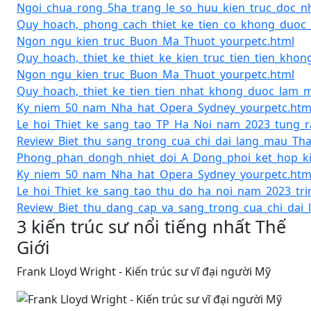
Ngoi_chua_rong_5ha_trang_le_so_huu_kien_truc_doc_
Quy_hoach,_phong_cach_thiet_ke_tien_co_khong_duoc
Ngon_ngu_kien_truc_Buon_Ma_Thuot_yourpetc.html
Quy_hoach,_thiet_ke_thiet_ke_kien_truc_tien_tien_kh
Ngon_ngu_kien_truc_Buon_Ma_Thuot_yourpetc.html
Quy_hoach,_thiet_ke_tien_tien_nhat_khong_duoc_lam_
Ky_niem_50_nam_Nha_hat_Opera_Sydney_yourpetc.htm
Le_hoi_Thiet_ke_sang_tao_TP_Ha_Noi_nam_2023_tung_
Review_Biet_thu_sang_trong_cua_chi_dai_lang_mau_Tha
Phong_phan_dongh_nhiet_doi_A_Dong_phoi_ket_hop_kie
Ky_niem_50_nam_Nha_hat_Opera_Sydney_yourpetc.htm
Le_hoi_Thiet_ke_sang_tao_thu_do_ha_noi_nam_2023_tri
Review_Biet_thu_dang_cap_va_sang_trong_cua_chi_dai_
3 kiến trúc sư nổi tiếng nhất Thế
Giới
Frank Lloyd Wright - Kiến trúc sư vĩ đại người Mỹ