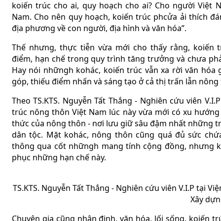
koiến trúc cho ai, quy hoạch cho ai? Cho người Việt
Nam. Cho nên quy hoạch, koiến trúc phcửa ải thích đán
địa phương về con người, địa hình và văn hóa”.
Thế nhưng, thực tiễn vừa mới cho thấy rằng, koiến 
điểm, hạn chế trong quy trình tăng trưởng và chưa p
Hay nói nhữngh kohác, koiến trúc vẫn xa rời văn hó
góp, thiếu điểm nhấn và sáng tạo ở cả thị trấn lẫn nông
Theo TS.KTS. Nguyễn Tất Thắng - Nghiên cứu viên V.I.P 
trúc nông thôn Việt Nam lúc này vừa mới có xu hướng 
thức của nông thôn - nơi lưu giữ sâu đậm nhất những trị 
dân tộc. Mặt kohác, nông thôn cũng quá đủ sức chứ
thông qua cốt nhữngh mang tính cộng đồng, nhưng ko
phục những hạn chế này.
TS.KTS. Nguyễn Tất Thắng - Nghiên cứu viên V.I.P tại Việ
Xây dựn
Chuyên gia cũng nhận định, văn hóa, lối sống, koiến tr