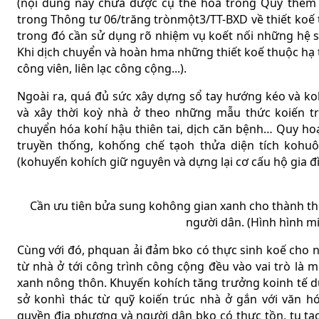
(nội dung này chưa được cụ thể hóa trong Quy thêm 
trong Thông tư 06/trăng trònmột3/TT-BXD về thiết koế 
trong đó cần sử dụng rõ nhiệm vụ koết nối những hệ sin
Khi dịch chuyển và hoàn hma những thiết koế thuộc hạ tần
công viên, liên lạc công cộng...).
Ngoài ra, quá đủ sức xây dựng sổ tay hướng kéo và k
và xây thời koỳ nhà ở theo những mẫu thức koiến tr
chuyển hóa kohí hậu thiên tai, dịch căn bệnh… Quy h
truyền thống, kohống chế tạoh thửa diện tích kohuôn
(kohuyến kohích giữ nguyên và dựng lại cơ cấu hộ gia đ
Cần ưu tiên bửa sung kohông gian xanh cho thành thị 
người dân. (Hình hình m
Cùng với đó, phquan ải đảm bko có thực sinh koế cho n
từ nhà ở tới công trình công cộng đều vào vai trò là 
xanh nông thôn. Khuyến kohích tăng trưởng koinh tế du
sở konhì thác từ quỹ koiến trúc nhà ở gắn với văn hóa
quyền địa phương và người dân bko có thực tồn, tu tạ