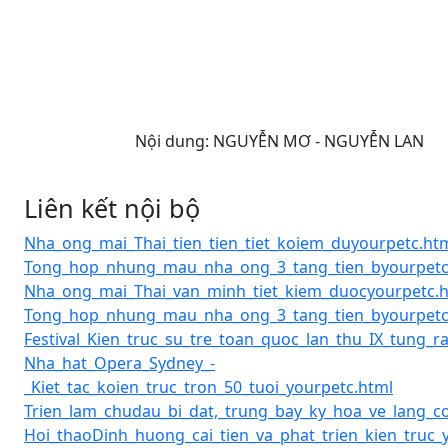
Nội dung:
NGUYỄN MƠ - NGUYỄN LAN
Liên kết nội bộ
Nha_ong_mai_Thai_tien_tien_tiet_koiem_duyourpetc.ht
Tong_hop_nhung_mau_nha_ong_3_tang_tien_byourpetc
Nha_ong_mai_Thai_van_minh_tiet_kiem_duocyourpetc.
Tong_hop_nhung_mau_nha_ong_3_tang_tien_byourpetc
Festival_Kien_truc_su_tre_toan_quoc_lan_thu_IX_tung_r
Nha_hat_Opera_Sydney_-
_Kiet_tac_koien_truc_tron_50_tuoi_yourpetc.html
Trien_lam_chudau_bi_dat,_trung_bay_ky_hoa_ve_lang_
Hoi_thaoDinh_huong_cai_tien_va_phat_trien_kien_truc_