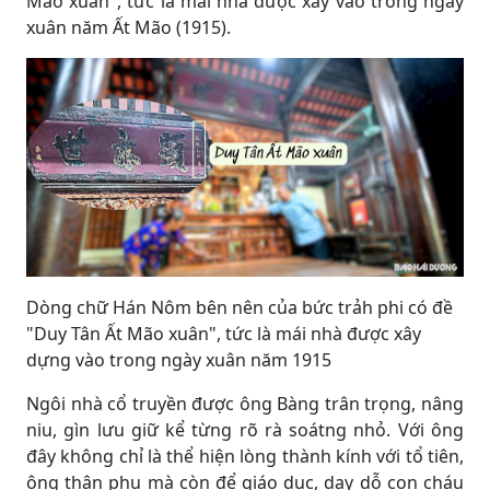
Mão xuân", tức là mái nhà được xây vào trong ngày
xuân năm Ất Mão (1915).
Dòng chữ Hán Nôm bên nên của bức trảh phi có đề
"Duy Tân Ất Mão xuân", tức là mái nhà được xây
dựng vào trong ngày xuân năm 1915
Ngôi nhà cổ truyền được ông Bàng trân trọng, nâng
niu, gìn lưu giữ kể từng rõ rà soátng nhỏ. Với ông
đây không chỉ là thể hiện lòng thành kính với tổ tiên,
ông thân phụ mà còn để giáo dục, dạy dỗ con cháu