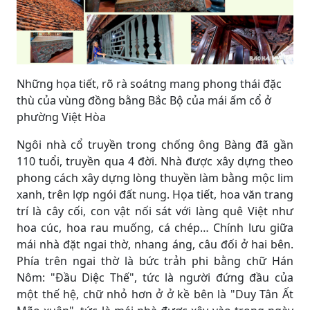
Những họa tiết, rõ rà soátng mang phong thái đặc
thù của vùng đồng bằng Bắc Bộ của mái ấm cổ ở
phường Việt Hòa
Ngôi nhà cổ truyền trong chống ông Bàng đã gần
110 tuổi, truyền qua 4 đời. Nhà được xây dựng theo
phong cách xây dựng lòng thuyền làm bằng mộc lim
xanh, trên lợp ngói đất nung. Họa tiết, hoa văn trang
trí là cây cối, con vật nối sát với làng quê Việt như
hoa cúc, hoa rau muống, cá chép… Chính lưu giữa
mái nhà đặt ngai thờ, nhang áng, câu đối ở hai bên.
Phía trên ngai thờ là bức trảh phi bằng chữ Hán
Nôm: "Đầu Diệc Thế", tức là người đứng đầu của
một thế hệ, chữ nhỏ hơn ở ở kề bên là "Duy Tân Ất