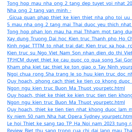
Tong_hop_mau_nha_ong_2_tang_dep_tuyet_voi_nhat_20
Nha_ong_2_tang_van_minh_-
_Gicua_quan_phap_thiet_ke_kien_thiet_nha_pho_toi_uu
5_mau_nha_ong_2_tang_mai_Thai_duoc_yeu_thich_nhat
Tong_hop_phan_lon_mau_ha_mai_Thham_mot_tang_duo
Xay_dung_Truong_Dai_hoc_Kien_truc_Thanh_pho_Ho_Ch
Kinh_ngac_TTTM_to_nhat_trai_dat:_Kien_truc_xa_hoa,_
Kien_truc_su_Ngo_Viet_Nam_Son_nhan_dien_do_thi_Vi
TP.HCM_duyet_thiet_ke_cau_quoc_co_qua_song_Sai_Gon
Kham_pha_kiet_tac_thiet_ke_ton_giao_o_Tay_Ninh_your
Ngoi_chua_rong_5ha_trang_le_so_huu_kien_truc_doc_
Quy_hoach,_phong_cach_thiet_ke_tien_co_khong_duoc
Ngon_ngu_kien_truc_Buon_Ma_Thuot_yourpetc.html
Quy_hoach,_thiet_ke_thiet_ke_kien_truc_tien_tien_kh
Ngon_ngu_kien_truc_Buon_Ma_Thuot_yourpetc.html
Quy_hoach,_thiet_ke_tien_tien_nhat_khong_duoc_lam_
Ky_niem_50_nam_Nha_hat_Opera_Sydney_yourpetc.htm
Le_hoi_Thiet_ke_sang_tao_TP_Ha_Noi_nam_2023_tung_
Review_Biet_thu_sang_trong_cua_chi_dai_lang_mau_Tha