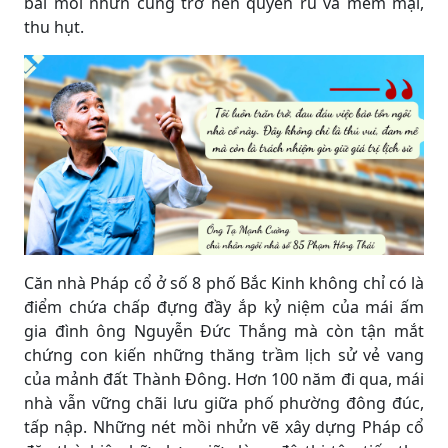
bài mồi nhửn cũng trở nên quyến rũ và mềm mại,
thu hụt.
Căn nhà Pháp cổ ở số 8 phố Bắc Kinh không chỉ có là
điểm chứa chấp đựng đầy ắp kỷ niệm của mái ấm
gia đình ông Nguyễn Đức Thắng mà còn tận mắt
chứng con kiến những thăng trầm lịch sử vẻ vang
của mảnh đất Thành Đông. Hơn 100 năm đi qua, mái
nhà vẫn vững chãi lưu giữa phố phường đông đúc,
tấp nập. Những nét mồi nhửn vẽ xây dựng Pháp cổ