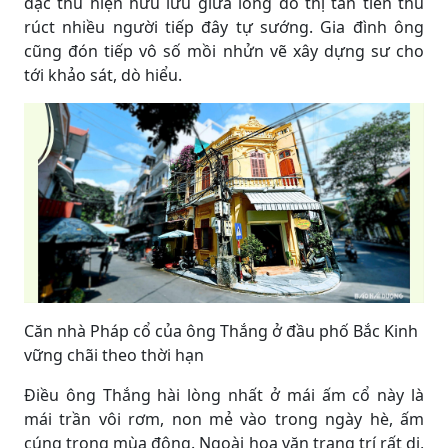
đặc thù hiện hữu lưu giữa lòng đô thị tân tiến thu
rúct nhiều người tiếp đây tự sướng. Gia đình ông
cũng đón tiếp vô số mồi nhửn vẽ xây dựng sư cho
tới khảo sát, dò hiểu.
Căn nhà Pháp cổ của ông Thắng ở đầu phố Bắc Kinh
vững chãi theo thời hạn
Điều ông Thắng hài lòng nhất ở mái ấm cổ này là
mái trần vôi rơm, non mẻ vào trong ngày hè, ấm
cúng trong mùa đông. Ngoài hoa văn trang trí rất dị,