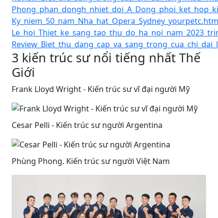
Phong_phan_dongh_nhiet_doi_A_Dong_phoi_ket_hop_kie
Ky_niem_50_nam_Nha_hat_Opera_Sydney_yourpetc.htm
Le_hoi_Thiet_ke_sang_tao_thu_do_ha_noi_nam_2023_tri
Review_Biet_thu_dang_cap_va_sang_trong_cua_chi_dai_
3 kiến trúc sư nổi tiếng nhất Thế
Giới
Frank Lloyd Wright - Kiến trúc sư vĩ đại người Mỹ
Cesar Pelli - Kiến trúc sư người Argentina
Phùng Phong. Kiến trúc sư người Việt Nam